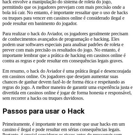
hack envolve a manipulação do sistema de roleta do jogo,
permitindo que os jogadores prevejam com mais precisão onde a
bola irá cair. No entanto, é importante ressaltar que o uso de hacks
ou truques para vencer em cassinos online é considerado ilegal e
pode resultar em banimento do jogador.
Para realizar o hack do Aviador, os jogadores geralmente precisam
de conhecimentos avançados de programação e hacking. Eles
podem usar softwares especiais para analisar padrões de roleta e
prever com mais precisão os resultados do jogo. No entanto, é
importante lembrar que a prática de hacking em cassinos online é
contra as regras e pode resultar em consequências legais graves.
Em resumo, o hack do Aviador é uma prática ilegal e desencorajada
em cassinos online. Os jogadores que desejam aumentar suas
chances de ganhar devem fazê-lo de forma ética e respeitando as
regras do jogo. A melhor maneira de garantir uma experiência justa e
divertida em cassinos online é jogar de forma honesta e responsável,
sem recorrer a hacks ou truques duvidosos.
Passos para usar o Hack
Primeiramente, é importante ter em mente que usar hacks em um
cassino é ilegal e pode resultar em sérias consequências legais.
Portanto, é crucial considerar os riscos antes de prosseguir com