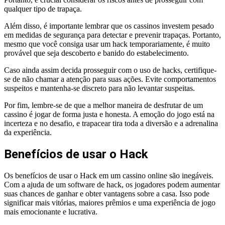
qualquer tipo de trapaça.
Além disso, é importante lembrar que os cassinos investem pesado
em medidas de segurança para detectar e prevenir trapaças. Portanto,
mesmo que você consiga usar um hack temporariamente, é muito
provável que seja descoberto e banido do estabelecimento.
Caso ainda assim decida prosseguir com o uso de hacks, certifique-
se de não chamar a atenção para suas ações. Evite comportamentos
suspeitos e mantenha-se discreto para não levantar suspeitas.
Por fim, lembre-se de que a melhor maneira de desfrutar de um
cassino é jogar de forma justa e honesta. A emoção do jogo está na
incerteza e no desafio, e trapacear tira toda a diversão e a adrenalina
da experiência.
Benefícios de usar o Hack
Os benefícios de usar o Hack em um cassino online são inegáveis.
Com a ajuda de um software de hack, os jogadores podem aumentar
suas chances de ganhar e obter vantagens sobre a casa. Isso pode
significar mais vitórias, maiores prêmios e uma experiência de jogo
mais emocionante e lucrativa.